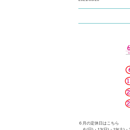
６月の定休日はこちら
６(日)・13(日)・19(土)・2